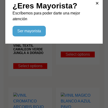
×
Productos relacionados
¿Eres Mayorista?
Escríbemos para poder darte una mejor
atención
Ser mayorista
VINIL MAGICO
BLANCO A AZUL
VINIL TEXTIL
CAMALEON VERDE
JUNGLA A DORADO
Select options
Select options