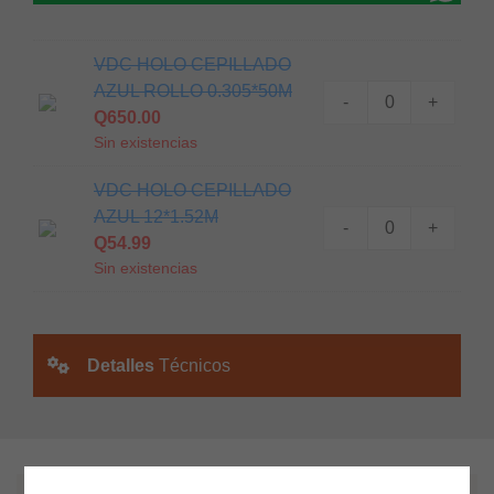
VDC HOLO CEPILLADO
AZUL ROLLO 0.305*50M
-
+
Q
650.00
Sin existencias
VDC HOLO CEPILLADO
AZUL 12*1.52M
-
+
Q
54.99
Sin existencias
Detalles
Técnicos