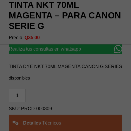
TINTA NKT 70ML
MAGENTA – PARA CANON
SERIE G
Q
35.00
Realiza tus consultas en whatsapp
TINTA DYE NKT 70ML MAGENTA CANON G SERIES
disponibles
TINTA
NKT
70ML
SKU:
PROD-000309
MAGENTA
-
Detalles
Técnicos
PARA