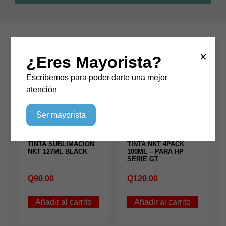
×
Productos relacionados
¿Eres Mayorista?
Escríbemos para poder darte una mejor
atención
Ser mayorista
TINTA SUBLIMACION
TINTA NKT 4PACK
NKT 127ML BLACK
100ML – PARA HP
SERIE GT
Q
90.00
Q
120.00
Añadir al carrito
Añadir al carrito