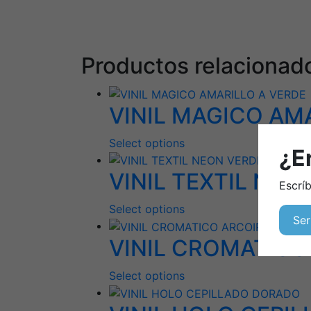
Productos relacionad
VINIL MAGICO AM
Select options
¿E
VINIL TEXTIL NEO
Escrí
Select options
Ser
VINIL CROMATICO
Select options