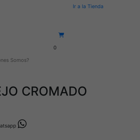
Ir a la Tienda
0
énes Somos?
PEJO CROMADO
whatsapp