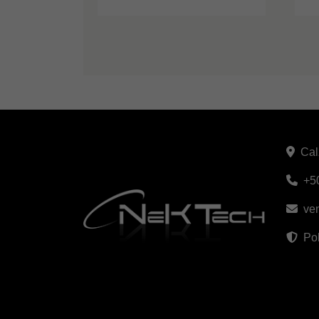
Cal
+5
ve
Pol