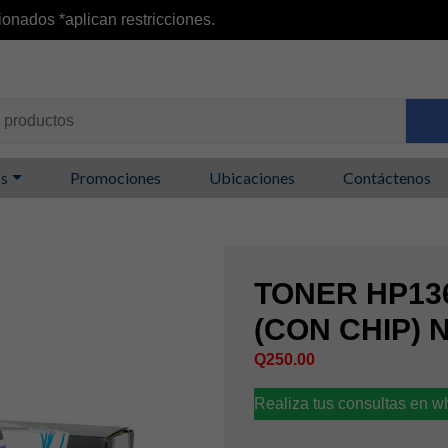
ionados *aplican restricciones.
os
Promociones
Ubicaciones
Contáctenos
TONER HP13
(CON CHIP) 
Q
250.00
Realiza tus consultas en 