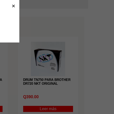
×
RA
DRUM TN750 PARA BROTHER
DR720 NKT ORIGINAL
Q
390.00
Leer más