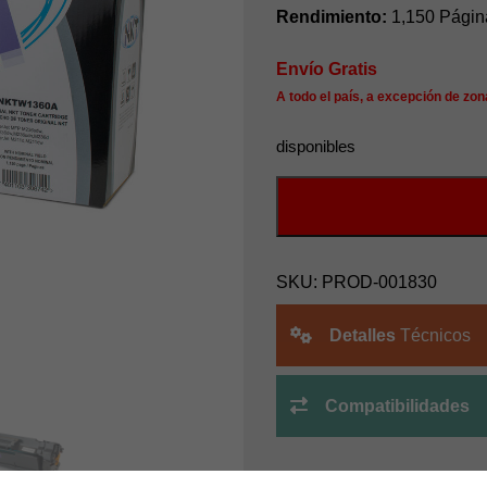
Rendimiento:
1,150 Págin
Envío Gratis
A todo el país, a excepción de zon
disponibles
TONER
HP136A
PARA
W1360A
SKU:
PROD-001830
(CON
CHIP)
Detalles
Técnicos
NKT
ORIGINAL
cantidad
Compatibilidades