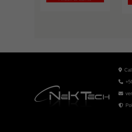
Cal
+5
ve
Pol