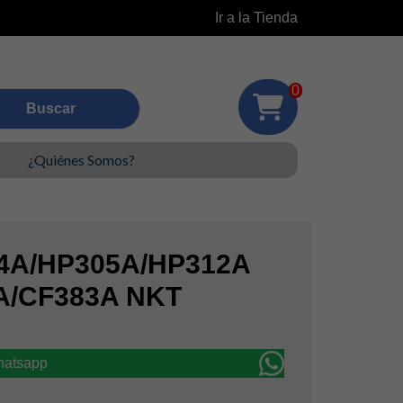
Ir a la Tienda
0
¿Quiénes Somos?
4A/HP305A/HP312A
A/CF383A NKT
whatsapp