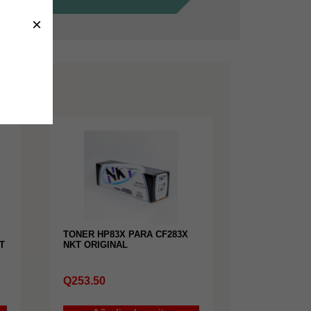
×
TONER HP83X PARA CF283X
T
NKT ORIGINAL
Q
253.50