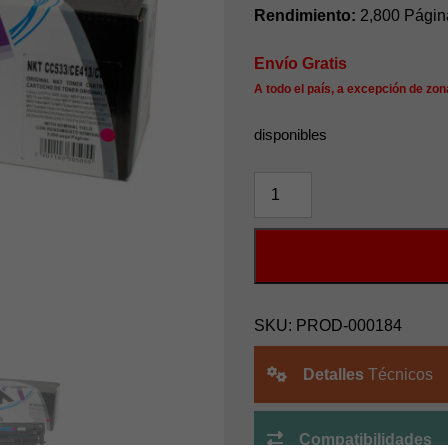
Rendimiento:
2,800 Págin
Envío Gratis
A todo el país, a excepción de zon
disponibles
TONER
HP304A/HP305A/HP312A
PARA
CE413A/CF383A
NKT
cantidad
SKU:
PROD-000184
Detalles
Técnicos
Compatibilidades