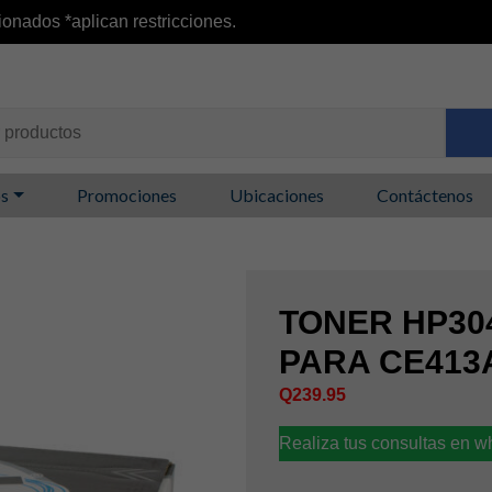
ionados *aplican restricciones.
os
Promociones
Ubicaciones
Contáctenos
TONER HP30
PARA CE413
Q
239.95
Realiza tus consultas en 