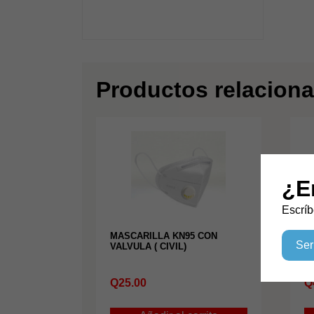
Productos relacion
¿E
Escríb
MASCARILLA KN95 CON
T
Ser
VALVULA ( CIVIL)
M
Q
25.00
Q