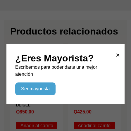
Productos relacionados
×
¿Eres Mayorista?
Escríbemos para poder darte una mejor
atención
Ser mayorista
PEDESTAL +
TONER HP230A PARA
TERMOMETRO K3
W2302A-Y NKT
VERSATIL + DISPEN
ORIGINAL
DE GEL
Q
850.00
Q
425.00
Añadir al carrito
Añadir al carrito