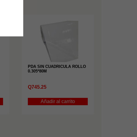
PDA SIN CUADRICULA ROLLO
0.305*80M
Q
745.25
Añadir al carrito