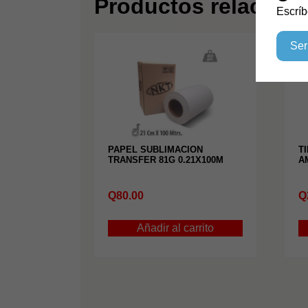
Productos relacion
Escríb
Ser
PAPEL SUBLIMACION
T
TRANSFER 81G 0.21X100M
A
Q
80.00
Q
Añadir al carrito