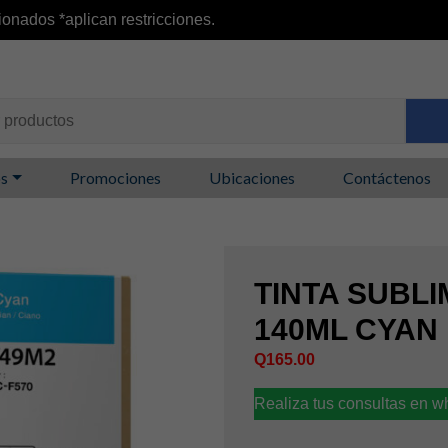
ionados *aplican restricciones.
os
Promociones
Ubicaciones
Contáctenos
TINTA SUBL
140ML CYAN
Q
165.00
Realiza tus consultas en 