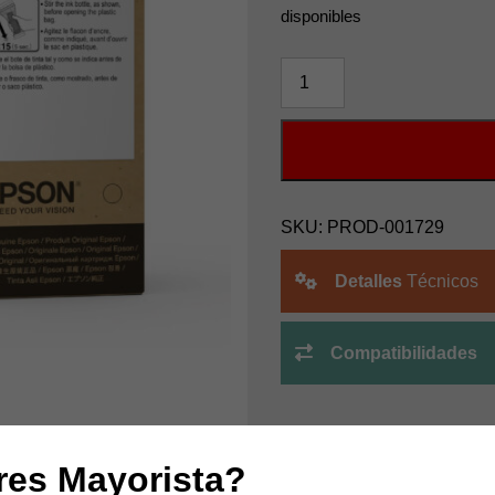
disponibles
TINTA
SUBLIMACION
EPSON
F570
140ML
CYAN
cantidad
SKU:
PROD-001729
Detalles
Técnicos
Compatibilidades
res Mayorista?