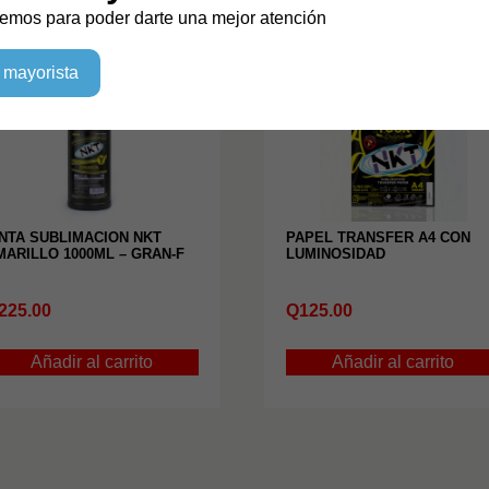
ados
emos para poder darte una mejor atención
 mayorista
INTA SUBLIMACION NKT
PAPEL TRANSFER A4 CON
MARILLO 1000ML – GRAN-F
LUMINOSIDAD
225.00
Q
125.00
Añadir al carrito
Añadir al carrito