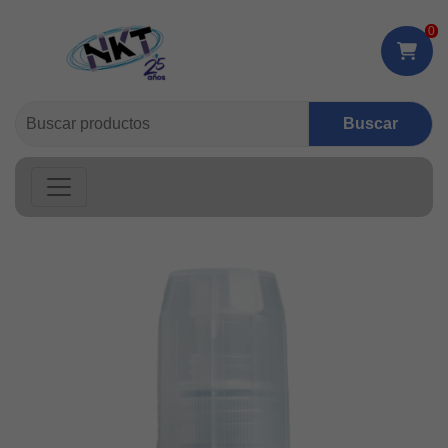
0
Buscar: