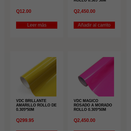
ROLLO 0.305*50M
Q
12.00
Q
2,450.00
Leer más
Añadir al carrito
VDC BRILLANTE
VDC MAGICO
AMARILLO ROLLO DE
ROSADO A MORADO
0.305*50M
ROLLO 0.305*50M
Q
299.95
Q
2,450.00