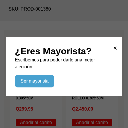
SKU:
PROD-001380
Productos relacionados
×
¿Eres Mayorista?
Escríbemos para poder darte una mejor
atención
Ser mayorista
VDC BRILLANTE
VDC MAGICO
NEGRO ROLLO DE
ROSADO A MORADO
0.305*50M
ROLLO 0.305*50M
Q
299.95
Q
2,450.00
Añadir al carrito
Añadir al carrito