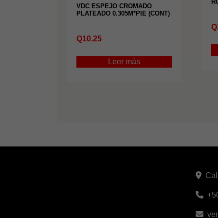
R
VDC ESPEJO CROMADO
PLATEADO 0.305M*PIE (CONT)
Q
Q
10.25
Leer más
Cal
+5
ve