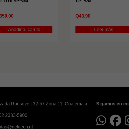
OLLO 0.305*50M
12*1.52M
350.00
Q
43.90
Añadir al carrito
Leer más
zada Roosevelt 32-57 Zona 11, Guatemala
Sigamos en co
02 2383-5900
ntas@nektech.gt