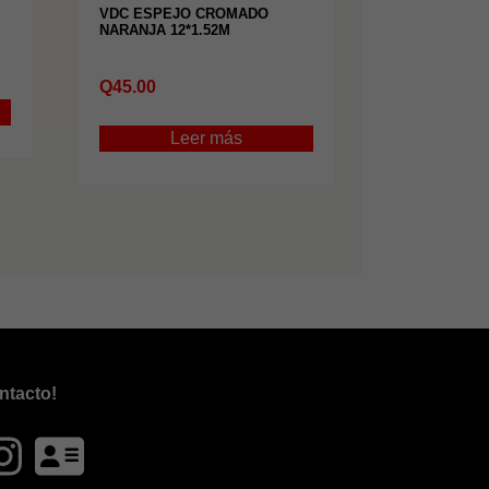
VDC ESPEJO CROMADO
NARANJA 12*1.52M
Q
45.00
Leer más
ntacto!