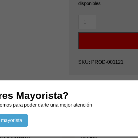
disponibles
VDC
PET
ESPEJO
CROMADO
TIFFANY
ROLLO
0.305*18M
SKU:
PROD-001121
cantidad
res Mayorista?
ados
emos para poder darte una mejor atención
 mayorista
DC ESPEJO DORADO ROSA
VDC ESPEJO PLATEADO