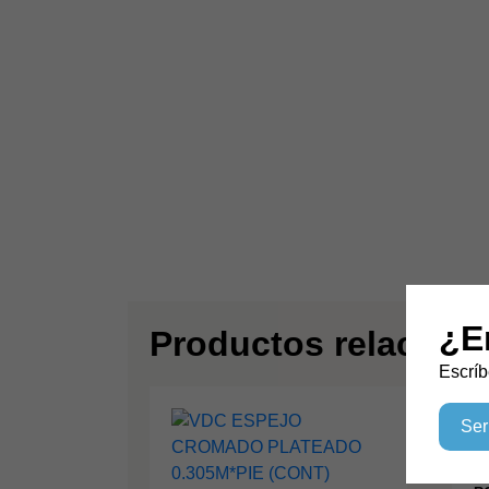
¿E
Productos relacion
Escríb
Ser
V