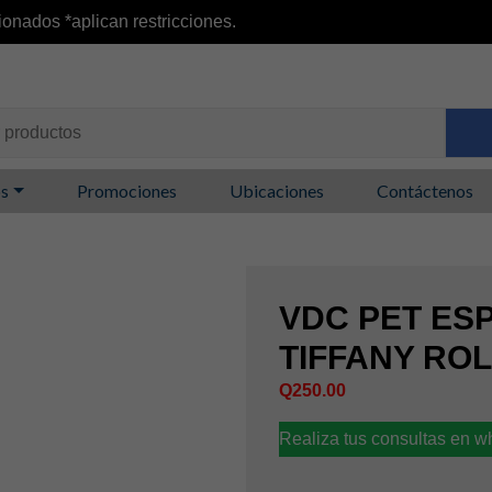
ionados *aplican restricciones.
os
Promociones
Ubicaciones
Contáctenos
VDC PET ES
TIFFANY ROL
Q
250.00
Realiza tus consultas en 