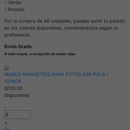
– Verde
– Rosado
Por la compra de 48 unidades, puedes surtir tu pedido
en los colores disponibles, combinándolos según tu
preferencia.
Envío Gratis
A todo el país, a excepción de zonas rojas
MARCO MAGNETICO PARA FOTOS 4X6 PULG /
12PACK
Q
135.00
disponibles
-
MARCO
MAGNETICO
+
PARA