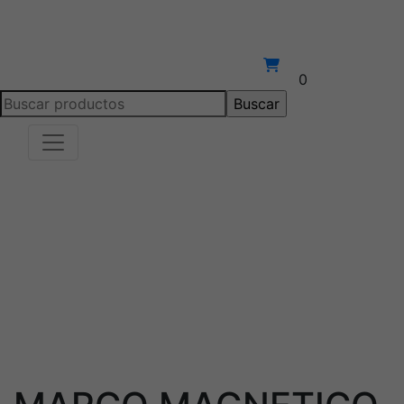
0
Buscar: