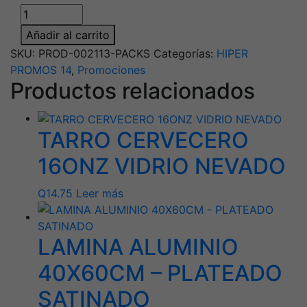
MARCO
4X6
MAGNETICO
PULG
Añadir al carrito
PARA
/
SKU:
PROD-002113-PACKS
Categorías:
HIPER
FOTOS
48PACK
PROMOS 14
,
Promociones
4X6
cantidad
Productos relacionados
PULG
/
PACKS
TARRO CERVECERO
cantidad
16ONZ VIDRIO NEVADO
Q
14.75
Leer más
LAMINA ALUMINIO
40X60CM – PLATEADO
SATINADO