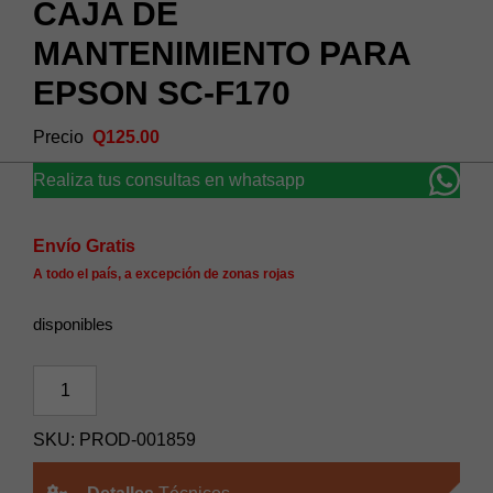
CAJA DE
MANTENIMIENTO PARA
EPSON SC-F170
Q
125.00
Realiza tus consultas en whatsapp
Envío Gratis
A todo el país, a excepción de zonas rojas
disponibles
CAJA
DE
MANTENIMIENTO
SKU:
PROD-001859
PARA
EPSON