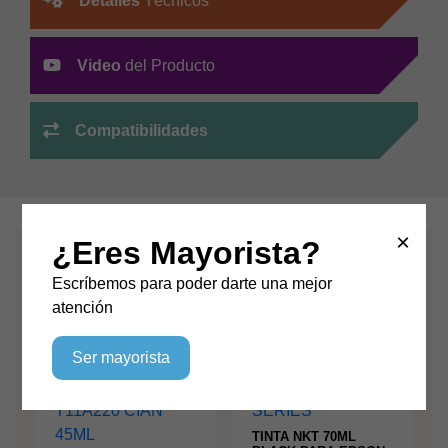
Detalles
Técnicos
SC-
F170
cantidad
Video
del Producto
Compatibilidades
×
¿Eres Mayorista?
Productos relacionados
Escríbemos para poder darte una mejor
atención
Ser mayorista
TINTA NKT 70ML