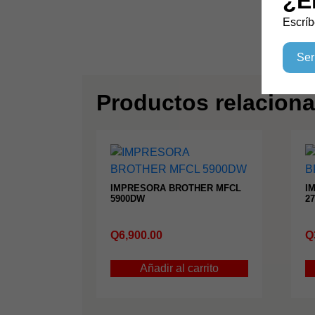
¿E
Escríb
Ser
Productos relacion
IMPRESORA BROTHER MFCL
I
5900DW
2
Q
6,900.00
Q
Añadir al carrito