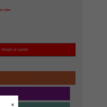
as rojas
Añadir al carrito
×