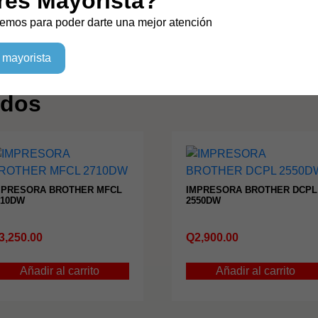
res Mayorista?
Compatibilidades
emos para poder darte una mejor atención
 mayorista
ados
MPRESORA BROTHER MFCL
IMPRESORA BROTHER DCPL
710DW
2550DW
3,250.00
Q
2,900.00
Añadir al carrito
Añadir al carrito