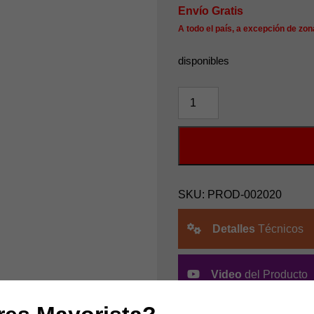
Envío Gratis
A todo el país, a excepción de zon
disponibles
CAJA
DE
MANTENIMIENTO
PARA
CANON
PIXMA
MC-
SKU:
PROD-002020
G02
cantidad
Detalles
Técnicos
Video
del Producto