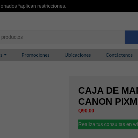
ionados *aplican restricciones.
os
Promociones
Ubicaciones
Contáctenos
CAJA DE MA
CANON PIXM
Q
90.00
Realiza tus consultas en 