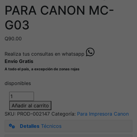
PARA CANON MC-
G03
Q
90.00
Realiza tus consultas en whatsapp
Envío Gratis
A todo el país, a excepción de zonas rojas
disponibles
CAJA
DE
Añadir al carrito
MANTENIMIENTO
SKU:
PROD-002147
Categoría:
Para Impresora Canon
PARA
CANON
Detalles
Técnicos
MC-