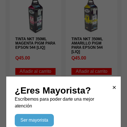
TINTA NKT 350ML
TINTA NKT 350ML
MAGENTA PIGM PARA
AMARILLO PIGM
EPSON 544 [LIQ]
PARA EPSON 544
[LIQ]
Q
45.00
Q
45.00
Añadir al carrito
Añadir al carrito
×
¿Eres Mayorista?
Escríbemos para poder darte una mejor
atención
Ser mayorista