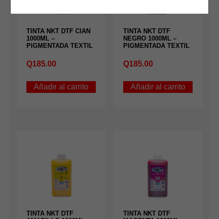
TINTA NKT DTF CIAN
TINTA NKT DTF
1000ML –
NEGRO 1000ML –
PIGMENTADA TEXTIL
PIGMENTADA TEXTIL
Q
185.00
Q
185.00
Añadir al carrito
Añadir al carrito
TINTA NKT DTF
TINTA NKT DTF