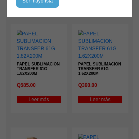
Ser mayorista
PAPEL SUBLIMACION
PAPEL SUBLIMACION
TRANSFER 61G
TRANSFER 61G
1.82X200M
1.62X200M
Q
585.00
Q
390.00
Leer más
Leer más