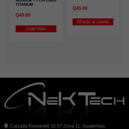
40X60CM – PLATEADO
TITANIUM
Q
45.00
Q
45.00
Añadir al carrito
Leer más
Calzada Roosevelt 32-57 Zona 11, Guatemala